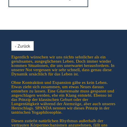
‹ Zurück
Eigentlich wünschen wir uns nichts sehnlicher als ein
geruhsames, ausgeglichenes Leben. Doch immer wieder
kommen Situationen, die uns unerwartet herausfordern. In
unserer Not vergessen wir sehr schnell, dass genau diese
Dynamik ursächlich für das Leben ist.
Ohne Kontraktion und Expansion gäbe es kein Leben.
Etwas zieht sich zusammen, um etwas Neues daraus
entstehen zu lassen. Eine Gitarrensaite muss gespannt und
angeschlagen werden, ehe ein Klang entsteht. Ebenso ist
das Prinzip der klassischen Geburt oder der
Lungentätigkeit während der Atemzüge, aber auch unseres
Herzschlags. SPANDA nennen wir dieses Prinzip in der
tantrischen Yogaphilosophie.
Diesen zutiefst natürlichen Rhythmus außerhalb der
vertrauten Körpermechanismen anzunehmen, fällt uns