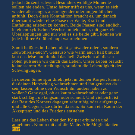
jedoch äußerst schwer. Besonders wohlige Momente
sollten nie enden. Umso härter trifft es uns, wenn es sich
wieder alles enger, anstrengender oder ungemütlicher
anfühlt. Doch diese Kontraktion braucht es, um danach
überhaupt wieder eine Phase der Weite, Kraft und
Entfaltung erleben zu können. Beide Phasen sind endlich,
in einem zyklischen Wechsel miteinander, mit ganz viel
Überlappungen und nur weil es sie beide gibt, können wir
jede in ihrer Art überhaupt wahrnehmen.
Somit heißt es im Leben nicht „entweder-oder“, sondern
„sowohl-als-auch“. Genauso wie warm auch kalt braucht,
laut das leise und dunkel das hell. Zwischen all diesen
Polen pulsieren wir durch das Leben. Unser Leben braucht
keine starren Beurteilungen, sondern die Lebendigkeit der
Schwingungen.
In diesem Sinne spür direkt jetzt in deinen Körper: kannst
du deinen Herzschlag wahrnehmen und ihn genauso da
sein lassen, ohne den Wunsch ihn anders haben zu
wollen? Ganz egal, ob es kaum wahrnehmbar oder ganz
stark schlägt, ob langsam oder schnell. Und vielleicht ist
der Rest des Körpers dagegen sehr ruhig oder aufgeregt –
und alle Gegensätze dürfen da sein. So kann ein Raum der
Akzeptanz und des Friedens entstehen.
Lass uns das Leben über den Körper erkunden und
annehmen. Komm mit auf die Matte. Alle Möglichkeiten
hier